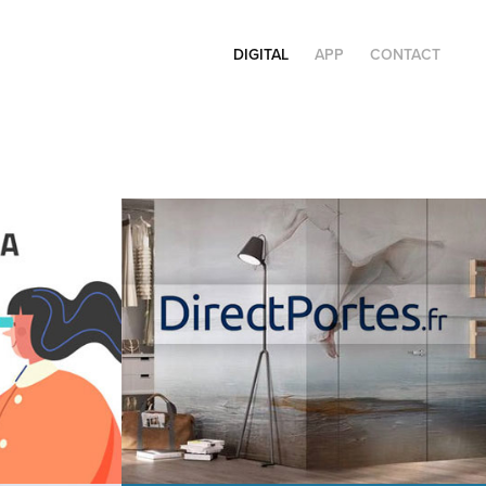
DIGITAL
APP
CONTACT
Direct Portes
2021