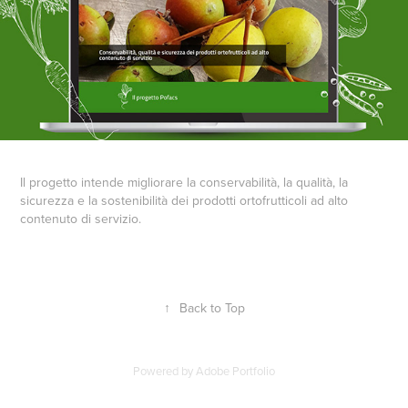
Il progetto intende migliorare la conservabilità, la qualità, la
sicurezza e la sostenibilità dei prodotti ortofrutticoli ad alto
contenuto di servizio.
↑
Back to Top
Powered by
Adobe Portfolio